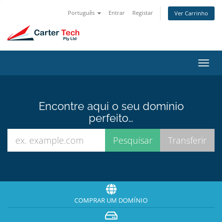
Português
Entrar
Registar
Ver Carrinho
Alter
nave
Encontre aqui o seu domínio
perfeito…
COMPRAR UM DOMÍNIO