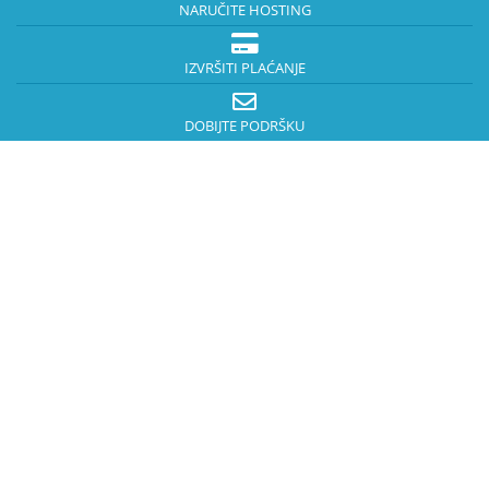
NARUČITE HOSTING
IZVRŠITI PLAĆANJE
DOBIJTE PODRŠKU