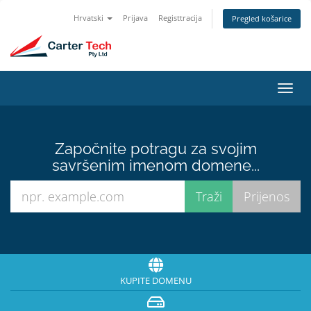
Hrvatski
Prijava
Registtracija
Pregled košarice
Preba
navig
Započnite potragu za svojim
savršenim imenom domene...
KUPITE DOMENU