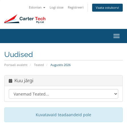
Estonian
Logi sisse
Registreeri
Vaata ostukorvi
Lülit
navig
Uudised
Portaali avaleht
Teated
Augustis 2026
Kuu järgi
Kuvatavaid teadaandeid pole